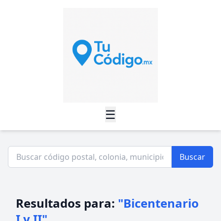
☰
Buscar
Resultados para:
"Bicentenario
I y II"