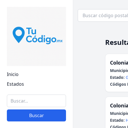
Result
Colonia
Municipi
Inicio
Estado:
G
Estados
Códigos 
Colonia
Municipi
Buscar
Estado:
H
Códigos 