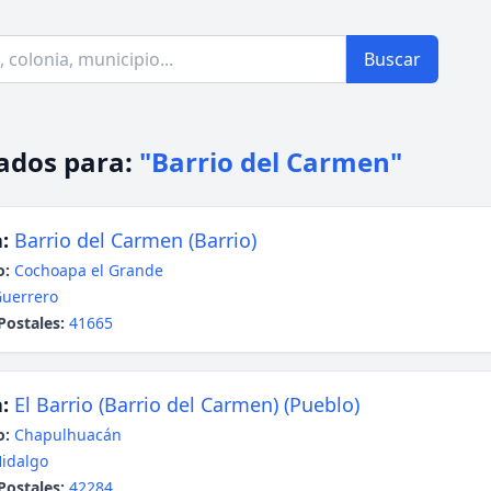
Buscar
ados para:
"Barrio del Carmen"
:
Barrio del Carmen (Barrio)
o:
Cochoapa el Grande
uerrero
Postales:
41665
:
El Barrio (Barrio del Carmen) (Pueblo)
o:
Chapulhuacán
idalgo
Postales:
42284