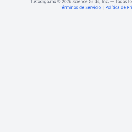
TuCódigo.mx © 2026 Science Grids, Inc. — Todos lo
Términos de Servicio
|
Política de P