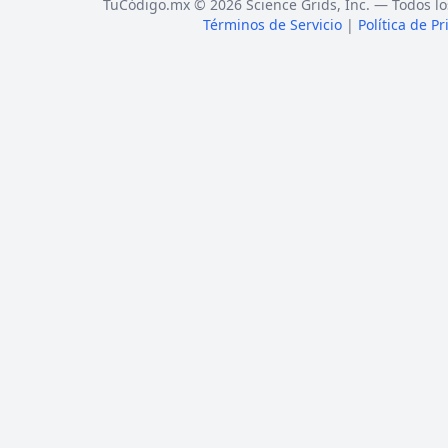
TuCódigo.mx © 2026 Science Grids, Inc. — Todos lo
Términos de Servicio
|
Política de P