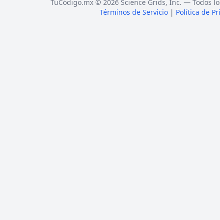
TuCódigo.mx © 2026 Science Grids, Inc. — Todos lo
Términos de Servicio
|
Política de P