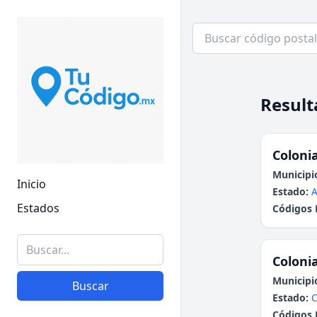
Result
Colonia
Municipi
Inicio
Estado:
A
Estados
Códigos 
Colonia
Municipi
Buscar
Estado:
C
Códigos 