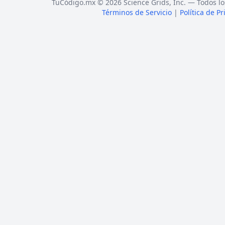
TuCódigo.mx © 2026 Science Grids, Inc. — Todos lo
Términos de Servicio
|
Política de P