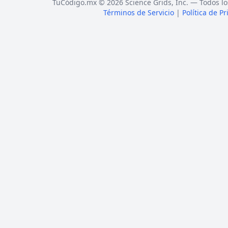
TuCódigo.mx © 2026 Science Grids, Inc. — Todos lo
Términos de Servicio
|
Política de P