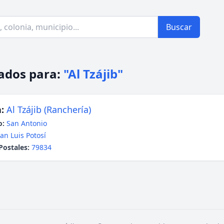
Buscar
ados para:
"Al Tzájib"
:
Al Tzájib (Ranchería)
o:
San Antonio
an Luis Potosí
Postales:
79834