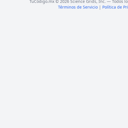
TuCódigo.mx © 2026 Science Grids, Inc. — Todos lo
Términos de Servicio
|
Política de P